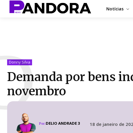
Notícias
D
Donny Silva
Demanda por bens ind
novembro
DELIO ANDRADE 3
18 de janeiro de 20
Por: