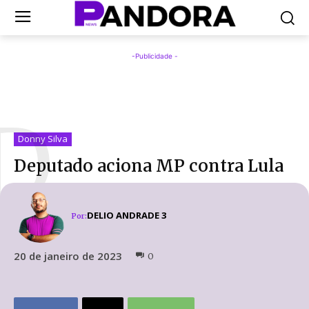
-Publicidade -
D
Donny Silva
Deputado aciona MP contra Lula
DELIO ANDRADE 3
Por:
20 de janeiro de 2023
0