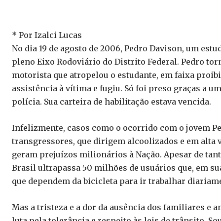
* Por Izalci Lucas
No dia 19 de agosto de 2006, Pedro Davison, um estu
pleno Eixo Rodoviário do Distrito Federal. Pedro tor
motorista que atropelou o estudante, em faixa proib
assistência à vítima e fugiu. Só foi preso graças a 
polícia. Sua carteira de habilitação estava vencida.
Infelizmente, casos como o ocorrido com o jovem Pe
transgressores, que dirigem alcoolizados e em alta
geram prejuízos milionários à Nação. Apesar de tanta
Brasil ultrapassa 50 milhões de usuários que, em s
que dependem da bicicleta para ir trabalhar diariam
Mas a tristeza e a dor da ausência dos familiares e 
luta pela tolerância e respeito às leis de trânsito. 