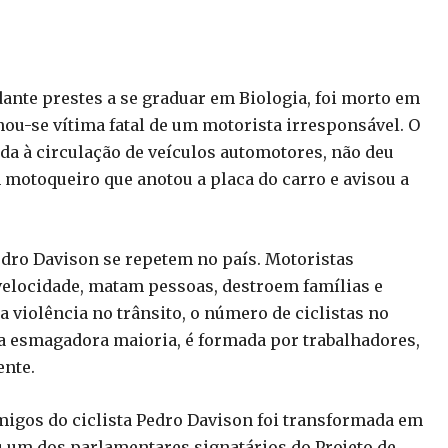
dante prestes a se graduar em Biologia, foi morto em
nou-se vítima fatal de um motorista irresponsável. O
ida à circulação de veículos automotores, não deu
um motoqueiro que anotou a placa do carro e avisou a
dro Davison se repetem no país. Motoristas
 velocidade, matam pessoas, destroem famílias e
 violência no trânsito, o número de ciclistas no
ua esmagadora maioria, é formada por trabalhadores,
ente.
amigos do ciclista Pedro Davison foi transformada em
Sou um dos parlamentares signatários do Projeto de