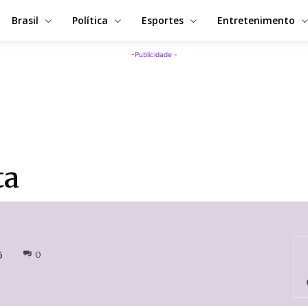
Brasil
Política
Esportes
Entretenimento
-Publicidade -
ta
6
0