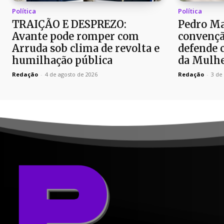
Política
Política
TRAIÇÃO E DESPREZO:
Pedro Ma
Avante pode romper com
convençã
Arruda sob clima de revolta e
defende c
humilhação pública
da Mulh
Redação
-
4 de agosto de 2026
Redação
-
3 de