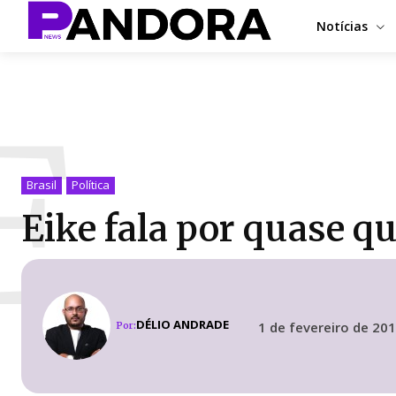
Notícias
E
Brasil
Política
Eike fala por quase q
DÉLIO ANDRADE
1 de fevereiro de 20
Por: