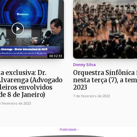
00:32:33
Donny Silva
a exclusiva: Dr.
Orquestra Sinfônica i
Alvarenga (Advogado
nesta terça (7), a t
leiros envolvidos
2023
de 8 de Janeiro)
7 de fevereiro de 2023
e fevereiro de 2023
-Publicidade -