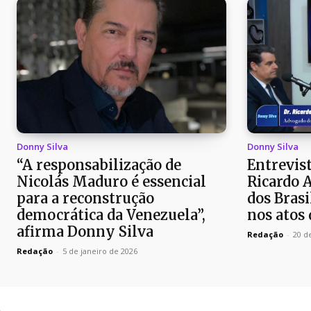
Donny Silva
Donny Silva
“A responsabilização de
Entrevist
Nicolás Maduro é essencial
Ricardo 
para a reconstrução
dos Brasi
democrática da Venezuela”,
nos atos 
afirma Donny Silva
Redação
-
20 d
Redação
-
5 de janeiro de 2026