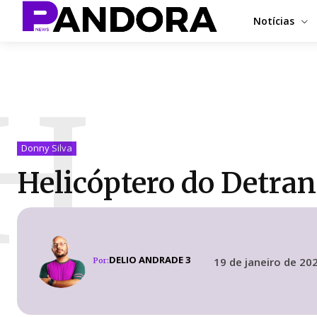
Notícias
H
Donny Silva
Helicóptero do Detran
DELIO ANDRADE 3
19 de janeiro de 20
Por: