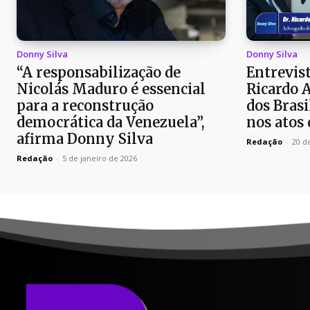
Donny Silva
Donny Silva
“A responsabilização de
Entrevist
Nicolás Maduro é essencial
Ricardo 
para a reconstrução
dos Brasi
democrática da Venezuela”,
nos atos 
afirma Donny Silva
Redação
-
20 d
Redação
-
5 de janeiro de 2026