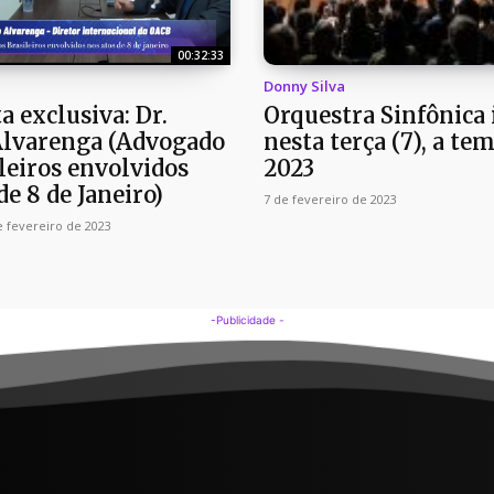
00:32:33
Donny Silva
a exclusiva: Dr.
Orquestra Sinfônica i
Alvarenga (Advogado
nesta terça (7), a t
leiros envolvidos
2023
de 8 de Janeiro)
7 de fevereiro de 2023
e fevereiro de 2023
-Publicidade -