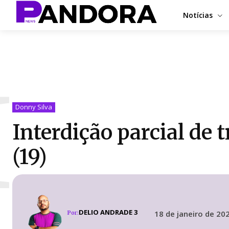
Notícias
I
Donny Silva
Interdição parcial de
(19)
DELIO ANDRADE 3
18 de janeiro de 20
Por: