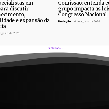
pecialistas em
Comissão: entenda 
para discutir
grupo impacta as lei
ecimento,
Congresso Nacional
lidade e expansão da
Redação
-
6 de agosto de 2026
cia
 agosto de 2026
-Publicidade -