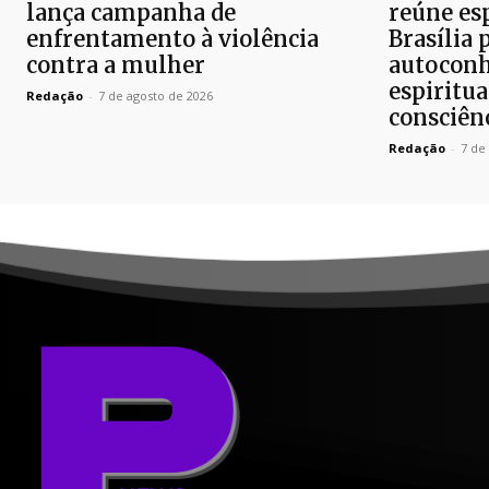
lança campanha de
reúne es
enfrentamento à violência
Brasília 
contra a mulher
autoconh
espiritua
Redação
-
7 de agosto de 2026
consciên
Redação
-
7 de