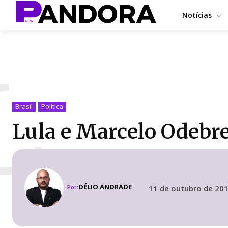
Notícias
L
Brasil
Política
Lula e Marcelo Odebr
DÉLIO ANDRADE
11 de outubro de 20
Por: