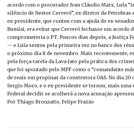
acordo com o procurador Ivan Cláudio Marx, Lula “
silêncio de Nestor Cerveró”, ex-diretor da Petrobras
ex-presidente, que contou com a ajuda do ex-senador
Bumlai, era evitar que Cerveró fechasse um acordo d
comprometeria o PT. Poucos dias depois, a Justiça F
— e Lula sentou pela primeira vez no banco dos réus
o próximo dia 8 de novembro. Mais recentemente, em
pela força-tarefa da Lava-Jato pela prática dos crim
que foi apontado pelo MPF como o “comandante máxi
de reais em propinas da construtora OAS. No dia 20 d
Sergio Moro, e o ex-presidente se tornou, mais uma ve
Federal decidir se acolherá a nova acusação apresen
Por Thiago Bronzatto, Felipe Frazão