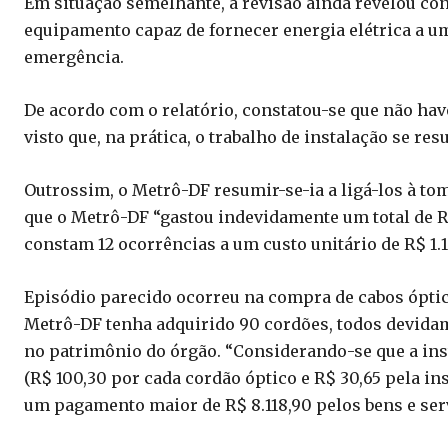
Em situação semelhante, a revisão ainda revelou con
equipamento capaz de fornecer energia elétrica a u
emergência.
De acordo com o relatório, constatou-se que não hav
visto que, na prática, o trabalho de instalação se res
Outrossim, o Metrô-DF resumir-se-ia a ligá-los à to
que o Metrô-DF “gastou indevidamente um total de R$
constam 12 ocorrências a um custo unitário de R$ 1.1
Episódio parecido ocorreu na compra de cabos ópti
Metrô-DF tenha adquirido 90 cordões, todos devida
no patrimônio do órgão. “Considerando-se que a inst
(R$ 100,30 por cada cordão óptico e R$ 30,65 pela ins
um pagamento maior de R$ 8.118,90 pelos bens e serv