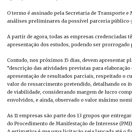
O termo é assinado pela Secretaria de Transporte e 
análises preliminares da possível parceria público-
A partir de agora, todas as empresas credenciadas tê
apresentação dos estudos, podendo ser prorrogado 
Contudo, nos próximos 15 dias, devem apresentar p
“descrição das atividades previstas para elaboração 
apresentação de resultados parciais, respeitado o 
valor do ressarcimento pretendido, detalhando os it
de viabilidade, considerando margem de lucro compa
envolvidos, e ainda, observado o valor máximo nomin
As 11 empresas são parte dos 13 grupos que entrega
do Procedimento de Manifestação de Interesse (PMI
A estimativa é que uma licitação seja lançada até o f