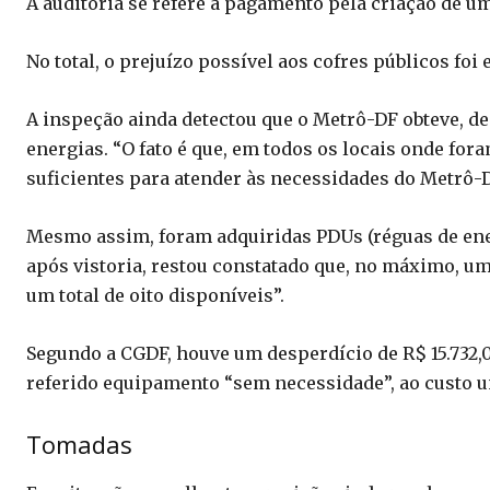
A auditoria se refere a pagamento pela criação de um
No total, o prejuízo possível aos cofres públicos foi
A inspeção ainda detectou que o Metrô-DF obteve, d
energias. “O fato é que, em todos os locais onde for
suficientes para atender às necessidades do Metrô-D
Mesmo assim, foram adquiridas PDUs (réguas de ene
após vistoria, restou constatado que, no máximo, u
um total de oito disponíveis”.
Segundo a CGDF, houve um desperdício de R$ 15.732,0
referido equipamento “sem necessidade”, ao custo un
Tomadas