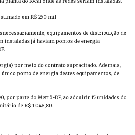
a planta do local onde as redes seriam instaladas.
 estimado em R$ 250 mil.
esnecessariamente, equipamentos de distribuição de
am instaladas já haviam pontos de energia
F.
rgia) por meio do contrato supracitado. Ademais,
m único ponto de energia destes equipamentos, de
0, por parte do Metrô-DF, ao adquirir 15 unidades do
itário de R$ 1.048,80.