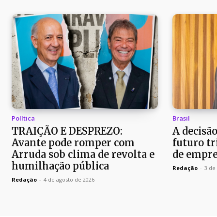
Política
Brasil
TRAIÇÃO E DESPREZO:
A decisã
Avante pode romper com
futuro t
Arruda sob clima de revolta e
de empre
humilhação pública
Redação
-
3 de
Redação
-
4 de agosto de 2026