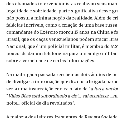
dos chamados intervencionistas realizam seus man
legalidade e sobriedade, parte significativa desse g
não possui a mínima noção da realidade. Além de cri
falácias incríveis, como a criação de uma base russa
comandante do Exército morou 15 anos na China e f
Brasil, que os caças venezuelanos podem atacar Bras
Nacional, que é um policial militar, é membro do MS
pouco, de dar um telefonema para um amigo militar 
sobre a veracidade de certas informações.
Na madrugada passada recebemos dois áudios de pes
de divulgar a informação que diz que a brigada para
seria uma insurreição contra o fato de “
a força nacio
“
Villas Bôas está subordinado a ele”… vai acontecer
…
mi
noite… oficial de dia revoltados”.
A maioria dos leitores frequentes da Revista Socieda