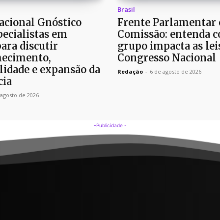
Brasil
cional Gnóstico
Frente Parlamentar 
pecialistas em
Comissão: entenda 
para discutir
grupo impacta as lei
ecimento,
Congresso Nacional
lidade e expansão da
Redação
-
6 de agosto de 2026
cia
 agosto de 2026
-Publicidade -