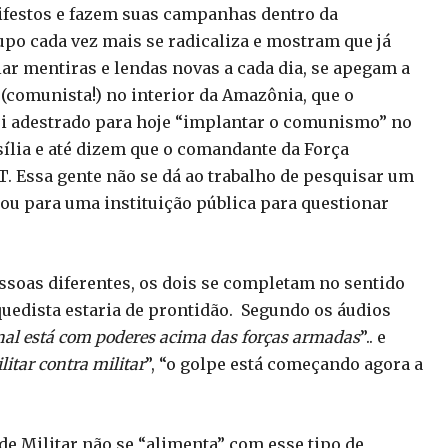
ifestos e fazem suas campanhas dentro da
rupo cada vez mais se radicaliza e mostram que já
ar mentiras e lendas novas a cada dia, se apegam a
 (comunista!) no interior da Amazônia, que o
oi adestrado para hoje “implantar o comunismo” no
ília e até dizem que o comandante da Força
T. Essa gente não se dá ao trabalho de pesquisar um
ou para uma instituição pública para questionar
soas diferentes, os dois se completam no sentido
quedista estaria de prontidão. Segundo os áudios
nal está com poderes acima das forças armadas
”.. e
litar contra militar
”, “o golpe está começando agora a
de Militar não se “alimenta” com esse tipo de