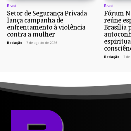
Brasil
Brasil
Setor de Segurança Privada
Fórum Na
lança campanha de
reúne es
enfrentamento à violência
Brasília 
contra a mulher
autoconh
espiritua
Redação
-
7 de agosto de 2026
consciên
Redação
-
7 de