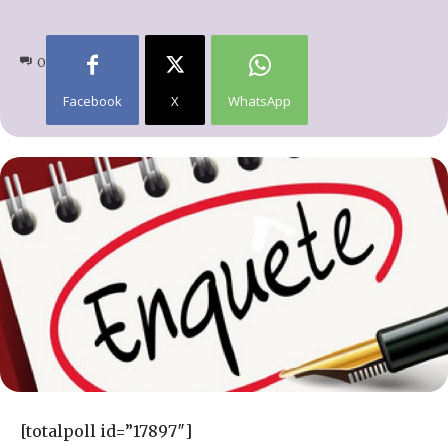
0
Facebook
X
WhatsApp
[totalpoll id=”17897″]