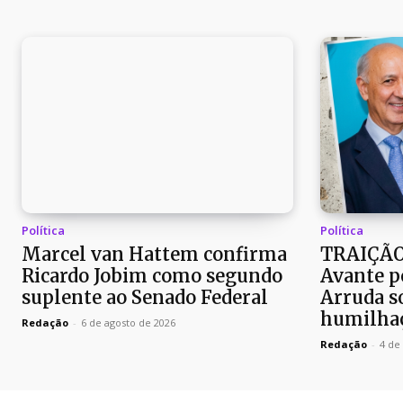
Política
Política
Marcel van Hattem confirma
TRAIÇÃO
Ricardo Jobim como segundo
Avante p
suplente ao Senado Federal
Arruda so
humilhaç
Redação
-
6 de agosto de 2026
Redação
-
4 de