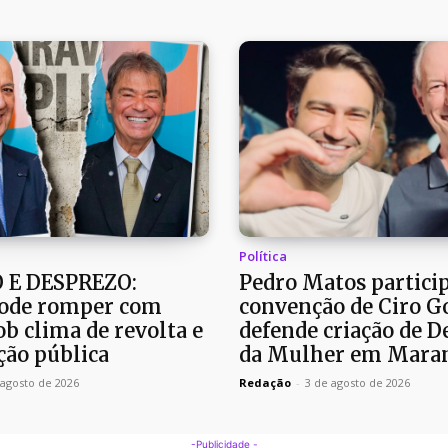
Política
 E DESPREZO:
Pedro Matos partici
ode romper com
convenção de Ciro G
b clima de revolta e
defende criação de D
ão pública
da Mulher em Mara
 agosto de 2026
Redação
-
3 de agosto de 2026
-Publicidade -