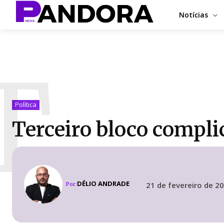
Notícias
T
Política
Terceiro bloco compl
DÉLIO ANDRADE
21 de fevereiro de 2
Por: