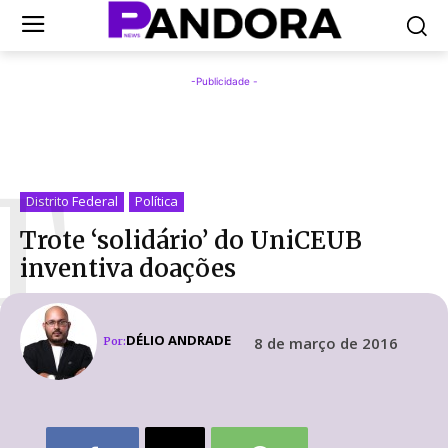
-Publicidade -
T
Distrito Federal
Política
Trote ‘solidário’ do UniCEUB
inventiva doações
DÉLIO ANDRADE
8 de março de 2016
Por: