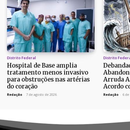
Distrito Federal
Distrito Feder
Hospital de Base amplia
Debandad
tratamento menos invasivo
Abandon
para obstruções nas artérias
Arruda A
do coração
Acordo c
Redação
-
7 de agosto de 2026
Redação
-
6 de