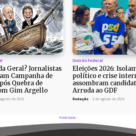
al
Distrito Federal
a Geral? Jornalistas
Eleições 2026: Isola
am Campanha de
político e crise inter
pós Quebra de
assombram candidat
om Gim Argello
Arruda ao GDF
 agosto de 2026
Redação
-
2 de agosto de 2026
-Publicidade -