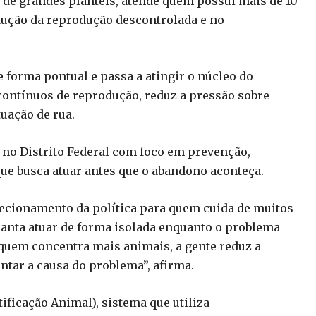
o de grandes plantéis, atende quem possui mais de 10
dução da reprodução descontrolada e no
de forma pontual e passa a atingir o núcleo do
contínuos de reprodução, reduz a pressão sobre
uação de rua.
a no Distrito Federal com foco em prevenção,
ue busca atuar antes que o abandono aconteça.
irecionamento da política para quem cuida de muitos
ianta atuar de forma isolada enquanto o problema
 quem concentra mais animais, a gente reduz a
ntar a causa do problema”, afirma.
ificação Animal), sistema que utiliza