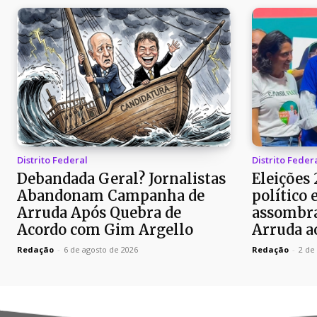
Distrito Federal
Distrito Feder
Debandada Geral? Jornalistas
Eleições
Abandonam Campanha de
político 
Arruda Após Quebra de
assombra
Acordo com Gim Argello
Arruda a
Redação
-
6 de agosto de 2026
Redação
-
2 de