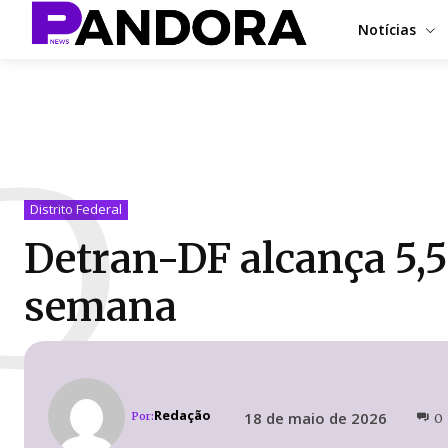
Notícias
D
Distrito Federal
Detran-DF alcança 5,5
semana
Redação
18 de maio de 2026
Por:
0