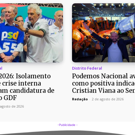
al
Distrito Federal
 2026: Isolamento
Podemos Nacional av
e crise interna
como positiva indica
m candidatura de
Cristian Viana ao Se
o GDF
Redação
-
2 de agosto de 2026
 agosto de 2026
-Publicidade -