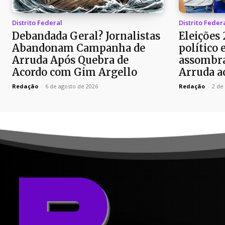
Distrito Federal
Distrito Feder
Debandada Geral? Jornalistas
Eleições
Abandonam Campanha de
político 
Arruda Após Quebra de
assombra
Acordo com Gim Argello
Arruda a
Redação
-
6 de agosto de 2026
Redação
-
2 de