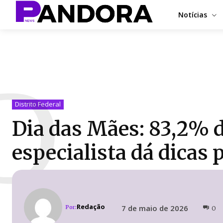
Notícias
D
Distrito Federal
Dia das Mães: 83,2% 
especialista dá dicas
Redação
7 de maio de 2026
Por:
0