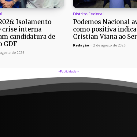
al
Distrito Federal
 2026: Isolamento
Podemos Nacional av
e crise interna
como positiva indica
m candidatura de
Cristian Viana ao Se
o GDF
Redação
-
2 de agosto de 2026
 agosto de 2026
-Publicidade -