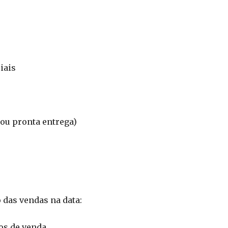
iais
ou pronta entrega)
 das vendas na data:
os de venda