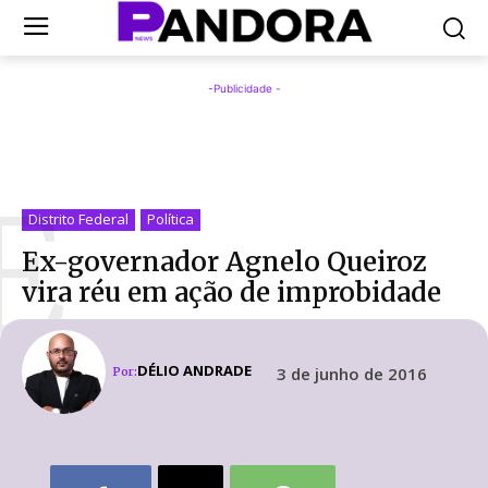
-Publicidade -
E
Distrito Federal
Política
Ex-governador Agnelo Queiroz
vira réu em ação de improbidade
DÉLIO ANDRADE
3 de junho de 2016
Por: