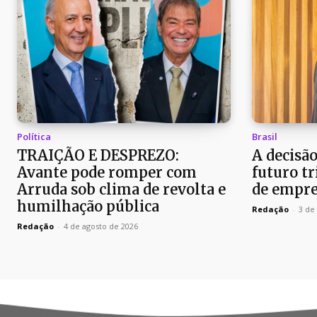
Política
Brasil
TRAIÇÃO E DESPREZO:
A decisã
Avante pode romper com
futuro t
Arruda sob clima de revolta e
de empre
humilhação pública
Redação
-
3 de
Redação
-
4 de agosto de 2026