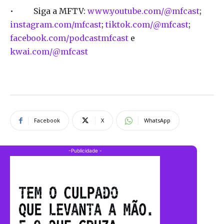
• Siga a MFTV:
www.youtube.com/@mfcast
;
instagram.com/mfcast
;
tiktok.com/@mfcast
;
facebook.com/podcastmfcast
e
kwai.com/@mfcast
Facebook
X
WhatsApp
-Publicidade -