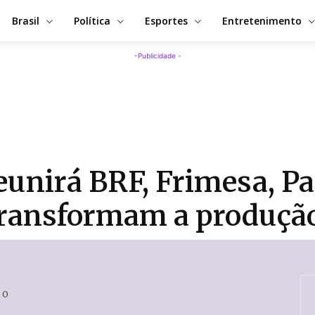
Brasil
Política
Esportes
Entretenimento
-Publicidade -
eunirá BRF, Frimesa, P
 transformam a produçã
0