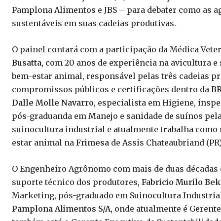
Pamplona Alimentos e JBS – para debater como as ag
sustentáveis em suas cadeias produtivas.
O painel contará com a participação da Médica Veter
Busatta,
com 20 anos de experiência na avicultura e 
bem-estar animal, responsável pelas três cadeias pro
compromissos públicos e certificações dentro da
B
Dalle Molle Navarro
, especialista em Higiene, insp
pós-graduanda em Manejo e sanidade de suínos pela P
suinocultura industrial e atualmente trabalha como 
estar animal na
Frimesa
de Assis Chateaubriand (PR)
O Engenheiro Agrônomo com mais de duas décadas d
suporte técnico dos produtores,
Fabricio Murilo Be
Marketing, pós-graduado em Suinocultura Industrial
Pamplona Alimentos S/A,
onde atualmente é Gerente