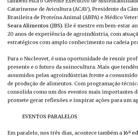
também está o Gerente Executivo de Sustentabilidad
Catarinense de Avicultura (ACAV), Presidente da Câ
Brasileira de Proteína Animal (ABPA) e Médico Veter
Seara Alimentos (JBS).
Ele é mestre em bem-estar a
20 anos de experiência de agroindústria, com atuaçã
estratégicos com amplo conhecimento na cadeia pro
Para o Nucleovet, é uma oportunidade de reunir prof
presente e o futuro da suinocultura. Mais que tend
assumidos pelas agroindústrias frente a consumidor
de produção de alimentos. Com programação técnica
consolida como um dos eventos mais importantes da 
promete gerar reflexões e inspirar ações para um a
EVENTOS PARALELOS
Em paralelo, nos três dias, acontece também a
16ª ed