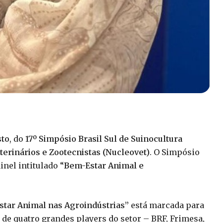
sto
, do
17º Simpósio Brasil Sul de Suinocultura
erinários e Zootecnistas (Nucleovet)
. O Simpósio
nel intitulado “
Bem-Estar Animal e
tar Animal nas Agroindústrias”
está marcada para
is de quatro grandes players do setor – BRF, Frimesa,