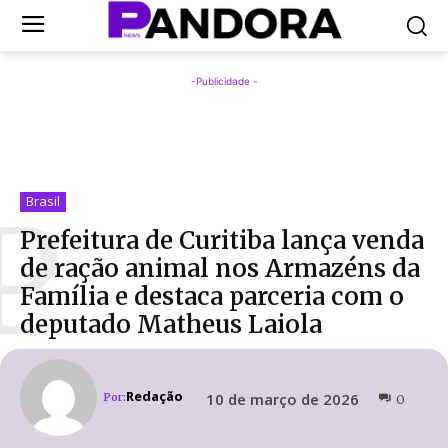
-Publicidade -
P
Brasil
Prefeitura de Curitiba lança venda
de ração animal nos Armazéns da
Família e destaca parceria com o
deputado Matheus Laiola
Redação
10 de março de 2026
Por:
0