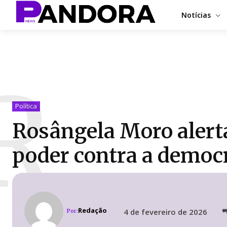
Notícias
R
Política
Rosângela Moro alerta
poder contra a democ
Redação
4 de fevereiro de 2026
Por: