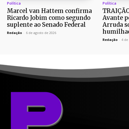
Política
Política
Marcel van Hattem confirma
TRAIÇÃO
Ricardo Jobim como segundo
Avante p
suplente ao Senado Federal
Arruda so
humilhaç
Redação
-
6 de agosto de 2026
Redação
-
4 de