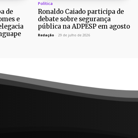
Política
pa de
Ronaldo Caiado participa de
omes e
debate sobre segurança
elegacia
pública na ADPESP em agosto
nguape
Redação
-
29 de julho de 2026