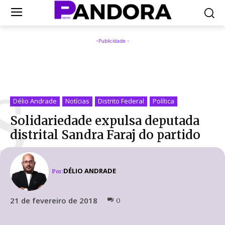
-Publicidade -
S
Délio Andrade
Notícias
Distrito Federal
Política
Solidariedade expulsa deputada
distrital Sandra Faraj do partido
DÉLIO ANDRADE
Por:
21 de fevereiro de 2018
0