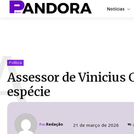
Notícias
A
Política
Assessor de Vinicius 
espécie
Redação
21 de março de 2026
Por: