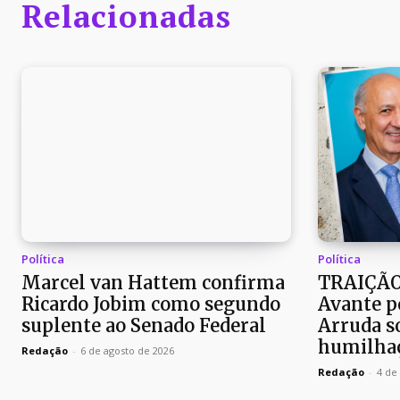
Relacionadas
Política
Política
Marcel van Hattem confirma
TRAIÇÃO
Ricardo Jobim como segundo
Avante p
suplente ao Senado Federal
Arruda so
humilhaç
Redação
-
6 de agosto de 2026
Redação
-
4 de