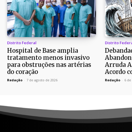
Distrito Federal
Distrito Feder
Hospital de Base amplia
Debandad
tratamento menos invasivo
Abandon
para obstruções nas artérias
Arruda A
do coração
Acordo c
Redação
-
7 de agosto de 2026
Redação
-
6 de