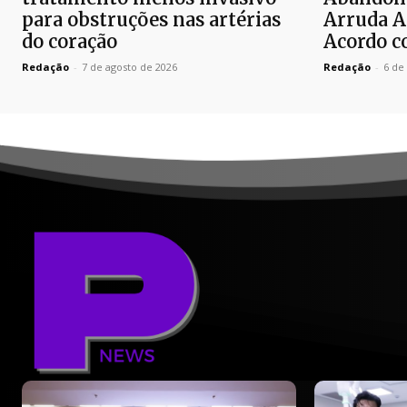
para obstruções nas artérias
Arruda A
do coração
Acordo c
Redação
-
7 de agosto de 2026
Redação
-
6 de