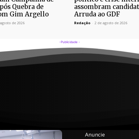
pós Quebra de
assombram candidat
om Gim Argello
Arruda ao GDF
 agosto de 2026
Redação
-
2 de agosto de 2026
-Publicidade -
Anuncie