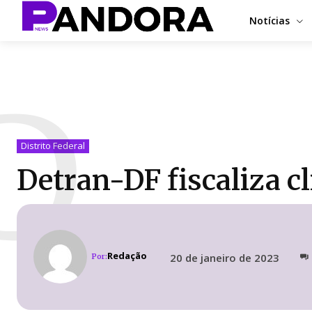
Notícias
D
Distrito Federal
Detran-DF fiscaliza c
Redação
20 de janeiro de 2023
Por: