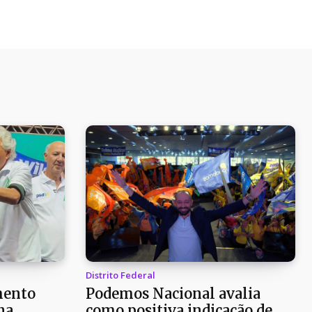
Distrito Federal
mento
Podemos Nacional avalia
na
como positiva indicação de