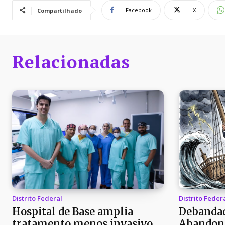
Facebook
X
Compartilhado
Relacionadas
Distrito Federal
Distrito Feder
Hospital de Base amplia
Debandad
tratamento menos invasivo
Abandon