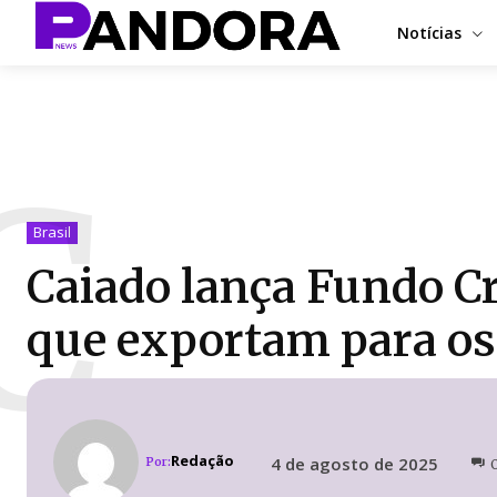
Notícias
C
Brasil
Caiado lança Fundo Cr
que exportam para os
Redação
4 de agosto de 2025
Por: