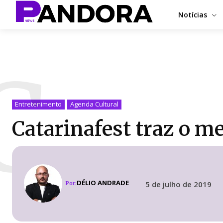
Notícias
C
Entretenimento
Agenda Cultural
Catarinafest traz o me
DÉLIO ANDRADE
5 de julho de 2019
Por: