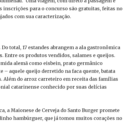
 Blumenau. Uma viagem, com direto a passagem e
 inscrições para o concurso são gratuitas, feitas no
ajados com sua caracterização.
. Do total, 17 estandes abrangem a ala gastronômica
es. Entre os produtos vendidos, salames e queijos.
comida alemã como eisbein, prato germânico
 – aquele queijo derretido na faca quente, batata
 Além do arroz carreteiro em receita das famílias
lonial catarinense conhecido por suas delícias
a, a Maionese de Cerveja do Santo Burger promete
idinho hambúrguer, que já tomou muitos corações no
.