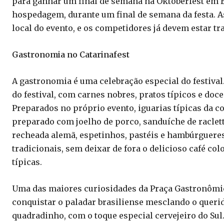
para ganhar um final de semana na Oktoberfest em
hospedagem, durante um final de semana da festa. As
local do evento, e os competidores já devem estar tr
Gastronomia no Catarinafest
A gastronomia é uma celebração especial do festival
do festival, com carnes nobres, pratos típicos e doc
Preparados no próprio evento, iguarias típicas da 
preparado com joelho de porco, sanduíche de raclette
recheada alemã, espetinhos, pastéis e hambúrgueres.
tradicionais, sem deixar de fora o delicioso café co
típicas.
Uma das maiores curiosidades da Praça Gastronômic
conquistar o paladar brasiliense mesclando o quer
quadradinho, com o toque especial cervejeiro do Sul