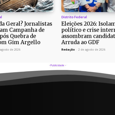
al
Distrito Federal
a Geral? Jornalistas
Eleições 2026: Isola
am Campanha de
político e crise inter
pós Quebra de
assombram candidat
om Gim Argello
Arruda ao GDF
 agosto de 2026
Redação
-
2 de agosto de 2026
-Publicidade -