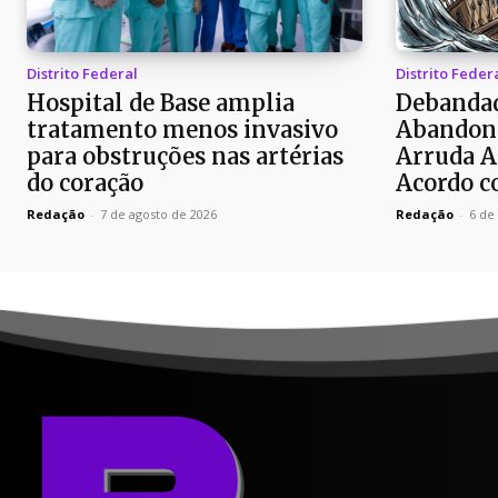
Distrito Federal
Distrito Feder
Hospital de Base amplia
Debandad
tratamento menos invasivo
Abandon
para obstruções nas artérias
Arruda A
do coração
Acordo c
Redação
-
7 de agosto de 2026
Redação
-
6 de