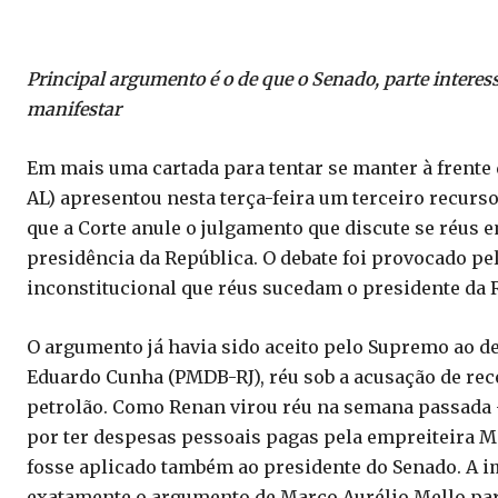
Principal argumento é o de que o Senado, parte interess
manifestar
Em mais uma cartada para tentar se manter à frente
AL) apresentou nesta terça-feira um terceiro recurs
que a Corte anule o julgamento que discute se réus
presidência da República. O debate foi provocado pel
inconstitucional que réus sucedam o presidente da 
O argumento já havia sido aceito pelo Supremo ao d
Eduardo Cunha (PMDB-RJ), réu sob a acusação de rece
petrolão. Como Renan virou réu na semana passada 
por ter despesas pessoais pagas pela empreiteira M
fosse aplicado também ao presidente do Senado. A im
exatamente o argumento de Marco Aurélio Mello para